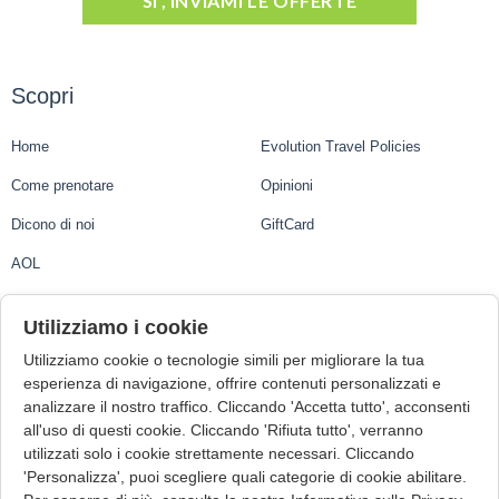
SI', INVIAMI LE OFFERTE
Scopri
Home
Evolution Travel Policies
Come prenotare
Opinioni
Dicono di noi
GiftCard
AOL
Evolution Travel
Utilizziamo i cookie
Utilizziamo cookie o tecnologie simili per migliorare la tua
Evolution Travel Ltd.
esperienza di navigazione, offrire contenuti personalizzati e
analizzare il nostro traffico. Cliccando 'Accetta tutto', acconsenti
1st Floor, Suite 3, Central Business Centre, Mdina Road
all'uso di questi cookie. Cliccando 'Rifiuta tutto', verranno
Zebbug ZBG9015, Malta
utilizzati solo i cookie strettamente necessari. Cliccando
VAT Number: MT22006723
'Personalizza', puoi scegliere quali categorie di cookie abilitare.