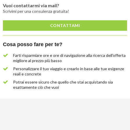
Vuoi contattarmi via mail?
Scrivimi per una consulenza gratuita!
CONTATTAMI
Cosa posso fare per te?
Farti risparmiare ore e ore di navigazione alla ricerca dell'offerta
migliore al prezzo più basso
Personalizzare il tuo viaggio e crearlo in base alle tue esigenze
reali e concrete
Potrai essere sicuro che quello che stai acquistando sia
esattamente ciò che vuoi
Lascia
qui
la
tua
email